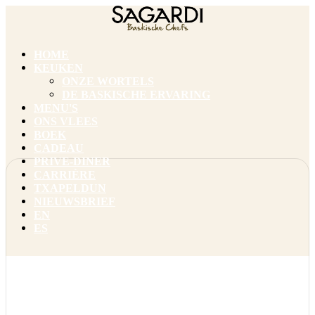
HOME
KEUKEN
ONZE WORTELS
DE BASKISCHE ERVARING
MENU'S
ONS VLEES
BOEK
CADEAU
PRIVE-DINER
CARRIÈRE
TXAPELDUN
NIEUWSBRIEF
EN
ES